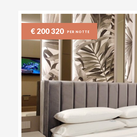
€
200
320
PER NOTTE