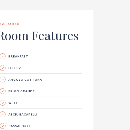
EATURES
Room Features
BREAKFAST
LCD TV
ANGOLO COTTURA
FRIGO GRANDE
WI-FI
ASCIUGACAPELLI
CASSAFORTE