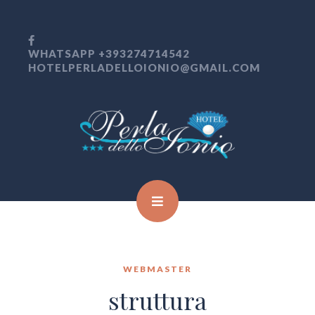
WHATSAPP +393274714542
HOTELPERLADELLOIONIO@GMAIL.COM
WEBMASTER
struttura